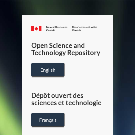
Canada.ca
/
Gouverneme
Open Science and
du
Technology Repository
Canada
English
Dépôt ouvert des
sciences et technologie
Français