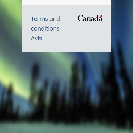
Terms and
/
conditions
Symbole
Avis
du
gouvernem
du
Canada