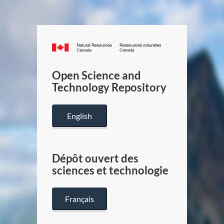
Canada.ca
/
Gouverneme
Open Science and
du
Technology Repository
Canada
English
Dépôt ouvert des
sciences et technologie
Français