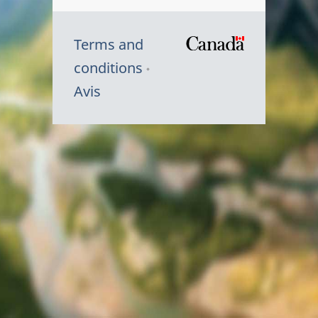
Terms and
/
conditions
Symbole
Avis
du
gouvernem
du
Canada