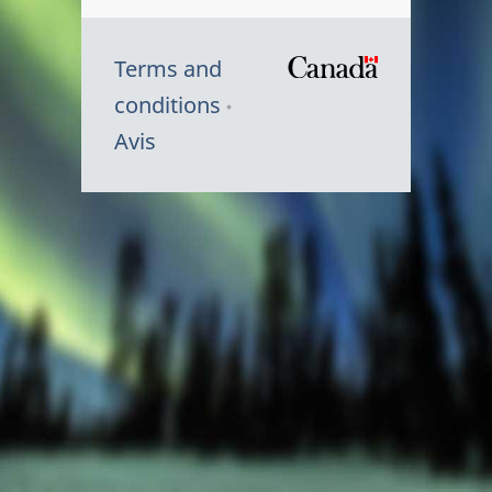
Terms and
/
conditions
Symbole
Avis
du
gouvernem
du
Canada