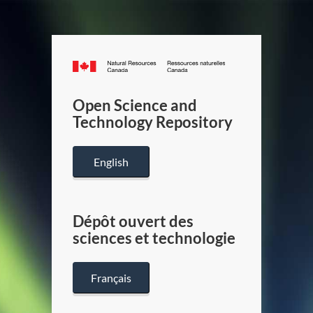
Canada.ca
/
Gouverneme
Open Science and
du
Technology Repository
Canada
English
Dépôt ouvert des
sciences et technologie
Français