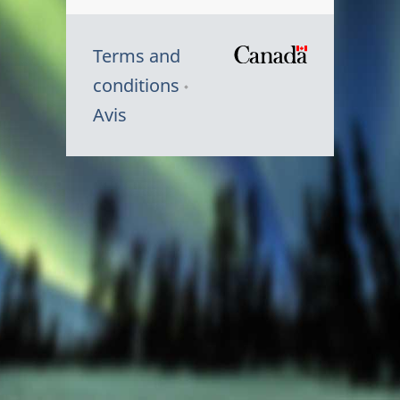
Terms and
/
conditions
Symbole
Avis
du
gouvernem
du
Canada