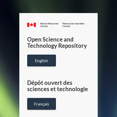
Canada.ca
/
Gouverneme
Open Science and
du
Technology Repository
Canada
English
Dépôt ouvert des
sciences et technologie
Français