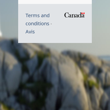
Terms and
/
conditions
Symbole
Avis
du
gouvernem
du
Canada