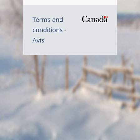
Terms and
/
conditions
Symbole
Avis
du
gouvernem
du
Canada