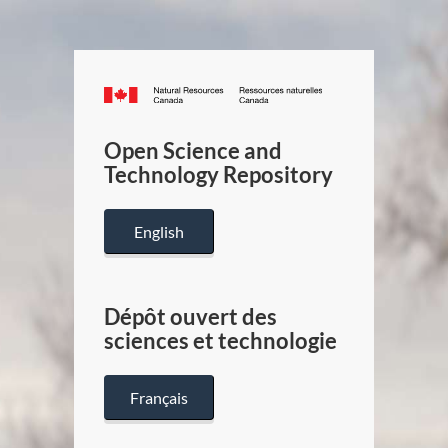
Canada.ca
/
Gouverneme
Open Science and
du
Technology Repository
Canada
English
Dépôt ouvert des
sciences et technologie
Français