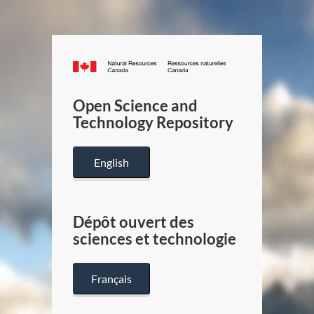
Canada.ca
/
Gouverneme
Open Science and
du
Technology Repository
Canada
English
Dépôt ouvert des
sciences et technologie
Français