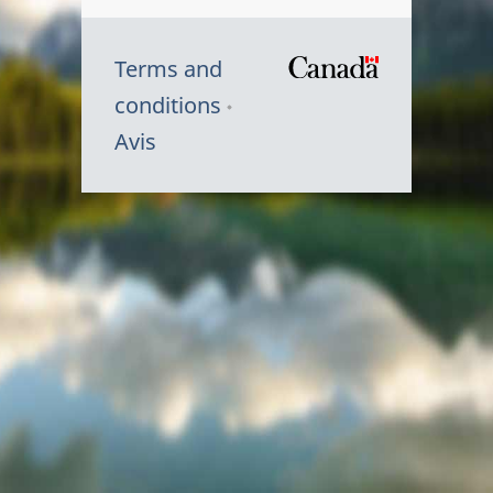
Terms and
/
conditions
Symbole
Avis
du
gouvernem
du
Canada