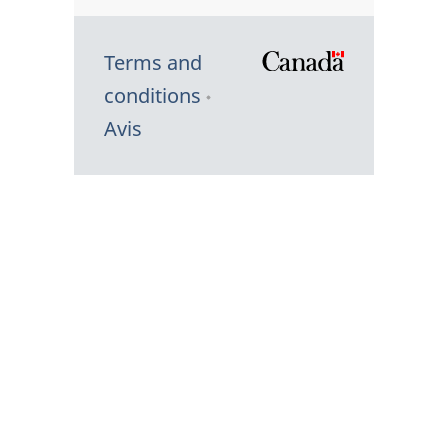
Terms and
/
conditions
Symbole
Avis
du
gouvernem
du
Canada