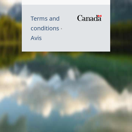
Terms and
/
conditions
Symbole
Avis
du
gouvernem
du
Canada