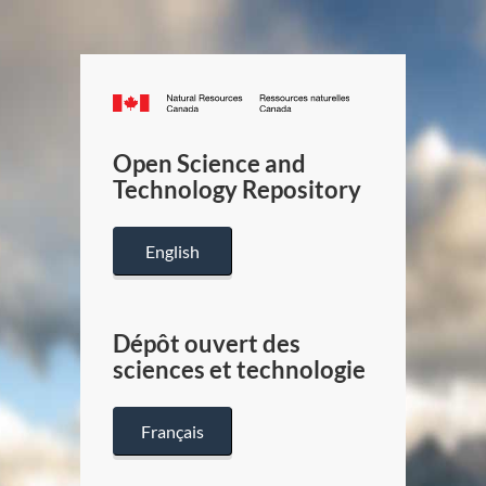
Canada.ca
/
Gouverneme
Open Science and
du
Technology Repository
Canada
English
Dépôt ouvert des
sciences et technologie
Français