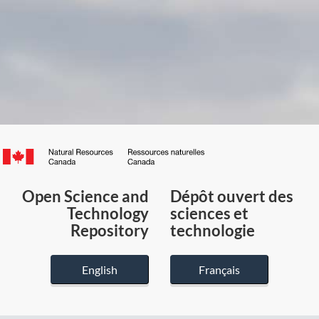
Canada.ca
/
Gouvernement
Open Science and
Dépôt ouvert des
du
Technology
sciences et
Canada
Repository
technologie
English
Français