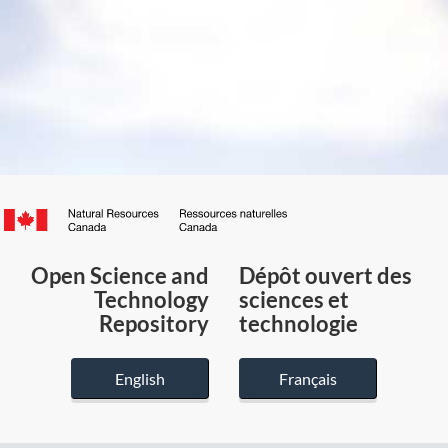
Canada.ca
/
Gouvernement
Open Science and
Dépôt ouvert des
du
Technology
sciences et
Canada
Repository
technologie
English
Français