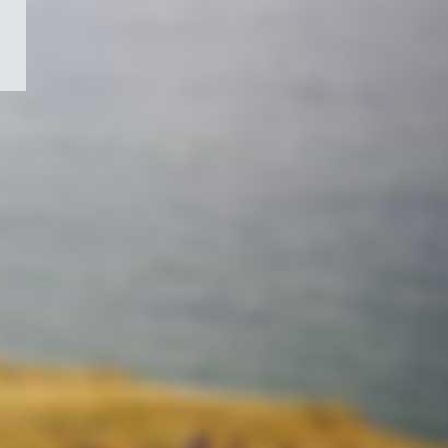
/
Symbole
du
gouvernement
du
Canada