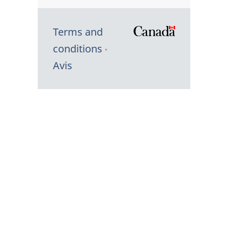
Terms and
/
conditions
Symbole
Avis
du
gouvernem
du
Canada