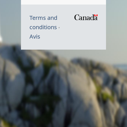
Terms and
/
conditions
Symbole
Avis
du
gouvernem
du
Canada