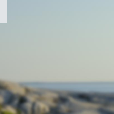
/
Symbole
du
gouvernement
du
Canada