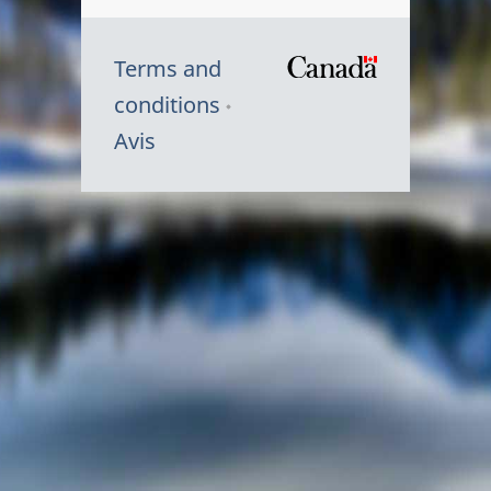
Terms and
/
conditions
Symbole
Avis
du
gouvernem
du
Canada