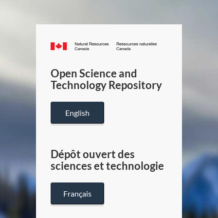
Canada.ca
/
Gouverneme
Open Science and
du
Technology Repository
Canada
English
Dépôt ouvert des
sciences et technologie
Français