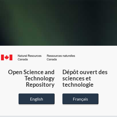
Canada.ca
/
Gouvernement
Open Science and
Dépôt ouvert des
du
Technology
sciences et
Canada
Repository
technologie
English
Français