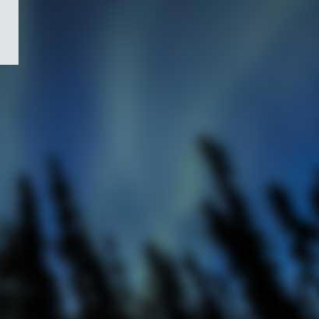
/
Symbole
du
gouvernement
du
Canada