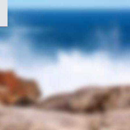
/
Symbole
du
gouvernement
du
Canada