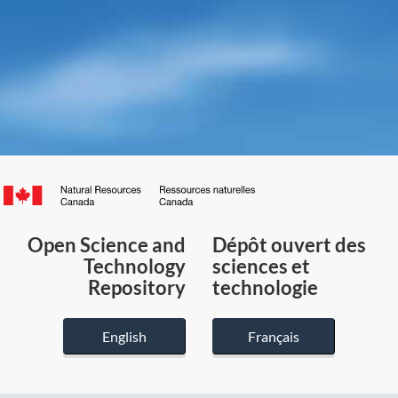
Canada.ca
/
Gouvernement
Open Science and
Dépôt ouvert des
du
Technology
sciences et
Canada
Repository
technologie
English
Français