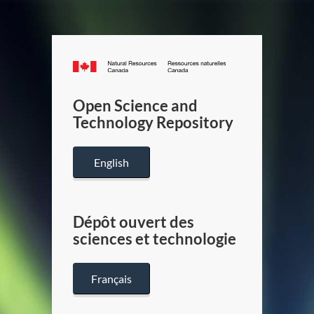
Canada.ca
/
Gouverneme
Open Science and
du
Technology Repository
Canada
English
Dépôt ouvert des
sciences et technologie
Français