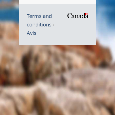
Terms and
/
conditions
Symbole
Avis
du
gouvernem
du
Canada