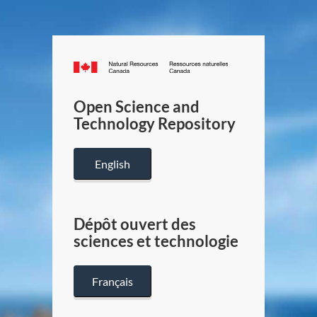
Canada.ca
/
Gouverneme
Open Science and
du
Technology Repository
Canada
English
Dépôt ouvert des
sciences et technologie
Français