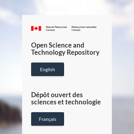
Canada.ca
/
Gouverneme
Open Science and
du
Technology Repository
Canada
English
Dépôt ouvert des
sciences et technologie
Français