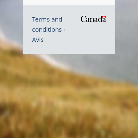
Terms and
/
conditions
Symbole
Avis
du
gouvernem
du
Canada