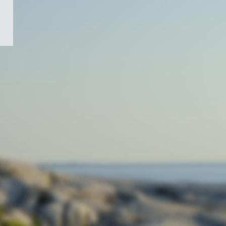
/
Symbole
du
gouvernement
du
Canada