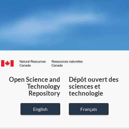
Canada.ca
/
Gouvernement
Open Science and
Dépôt ouvert des
du
Technology
sciences et
Canada
Repository
technologie
English
Français