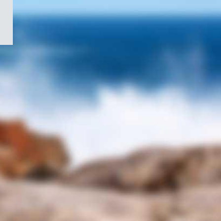
/
Symbole
du
gouvernement
du
Canada