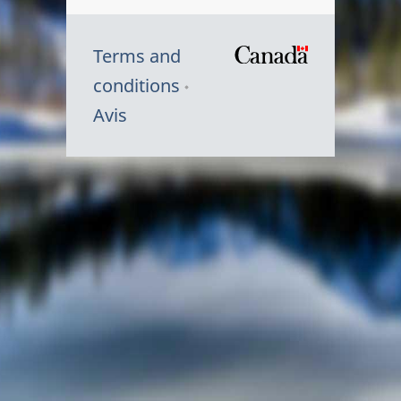
Terms and
/
conditions
Symbole
Avis
du
gouvernem
du
Canada