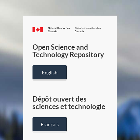
Canada.ca
/
Gouverneme
Open Science and
du
Technology Repository
Canada
English
Dépôt ouvert des
sciences et technologie
Français