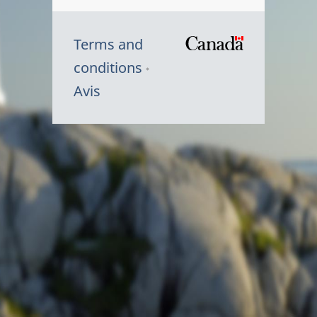
Terms and
/
conditions
Symbole
Avis
du
gouvernem
du
Canada