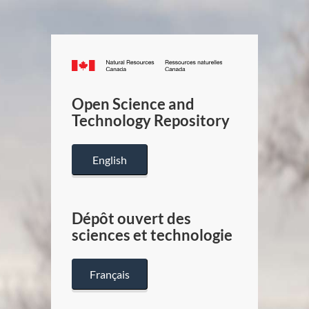
Canada.ca
/
Gouverneme
Open Science and
du
Technology Repository
Canada
English
Dépôt ouvert des
sciences et technologie
Français