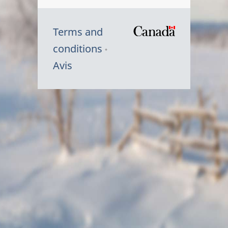
Terms and
/
conditions
Symbole
Avis
du
gouvernem
du
Canada