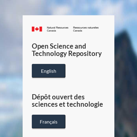
Canada.ca
/
Gouverneme
Open Science and
du
Technology Repository
Canada
English
Dépôt ouvert des
sciences et technologie
Français