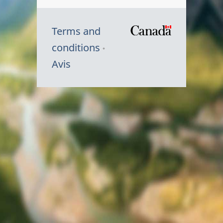
Terms and
/
conditions
Symbole
Avis
du
gouvernem
du
Canada