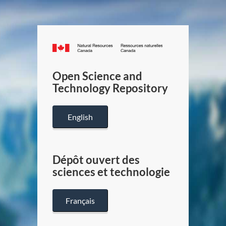
Canada.ca
/
Gouverneme
Open Science and
du
Technology Repository
Canada
English
Dépôt ouvert des
sciences et technologie
Français