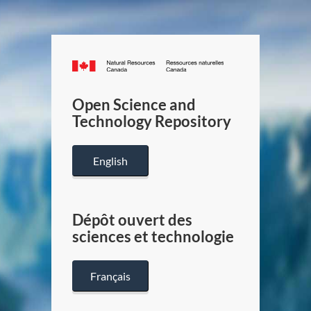
Canada.ca
/
Gouverneme
Open Science and
du
Technology Repository
Canada
English
Dépôt ouvert des
sciences et technologie
Français