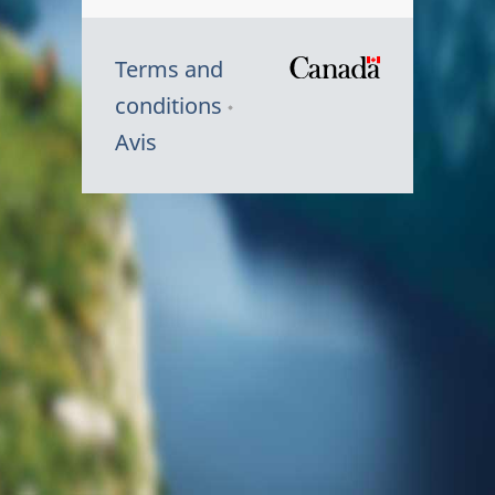
Terms and
/
conditions
Symbole
Avis
du
gouvernem
du
Canada