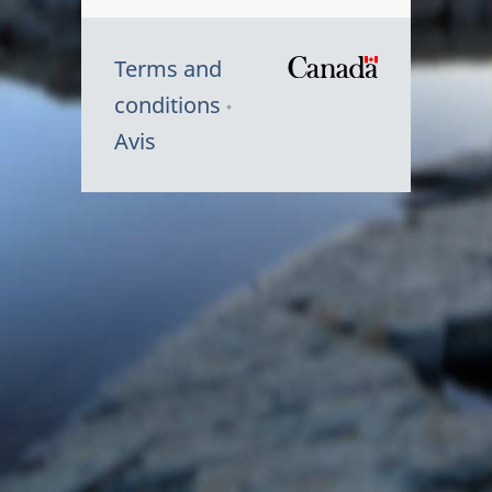
Terms and
/
conditions
Symbole
Avis
du
gouvernem
du
Canada