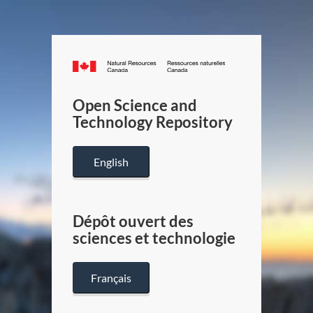
Canada.ca
/
Gouverneme
Open Science and
du
Technology Repository
Canada
English
Dépôt ouvert des
sciences et technologie
Français