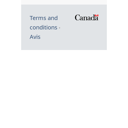
Terms and
/
conditions
Symbole
Avis
du
gouvernem
du
Canada