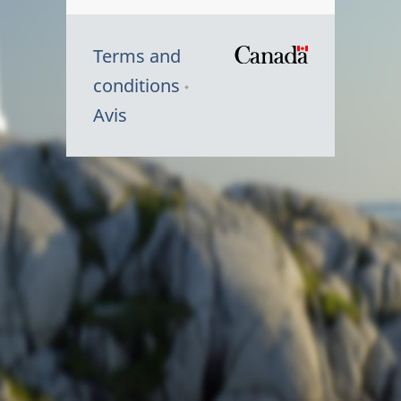
Terms and
/
conditions
Symbole
Avis
du
gouvernem
du
Canada