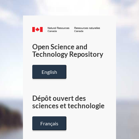
Canada.ca
/
Gouverneme
Open Science and
du
Technology Repository
Canada
English
Dépôt ouvert des
sciences et technologie
Français