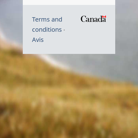
Terms and
/
conditions
Symbole
Avis
du
gouvernem
du
Canada