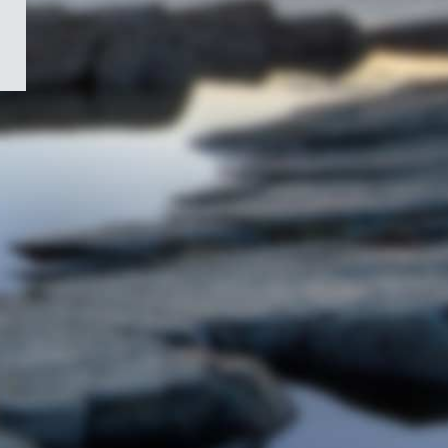
/
Symbole
du
gouvernement
du
Canada