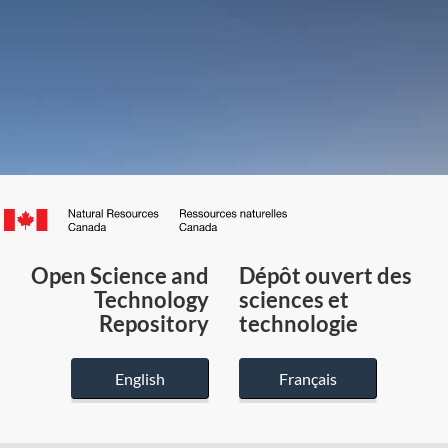
Canada.ca
/
Gouvernement
Open Science and
Dépôt ouvert des
du
Technology
sciences et
Canada
Repository
technologie
English
Français