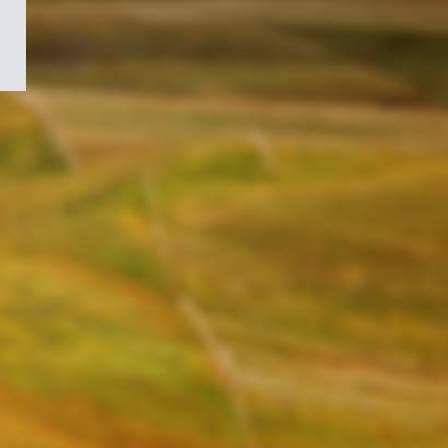
/
Symbole
du
gouvernement
du
Canada