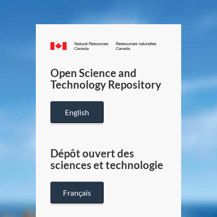
Canada.ca
/
Gouverneme
Open Science and
du
Technology Repository
Canada
English
Dépôt ouvert des
sciences et technologie
Français