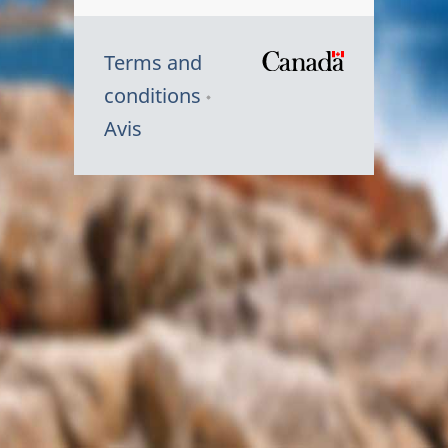
Terms and
/
conditions
Symbole
Avis
du
gouvernem
du
Canada