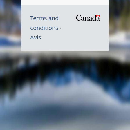
Terms and
/
conditions
Symbole
Avis
du
gouvernem
du
Canada