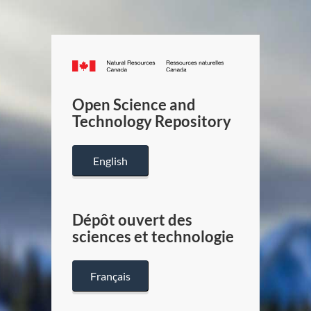
Canada.ca
/
Gouverneme
Open Science and
du
Technology Repository
Canada
English
Dépôt ouvert des
sciences et technologie
Français