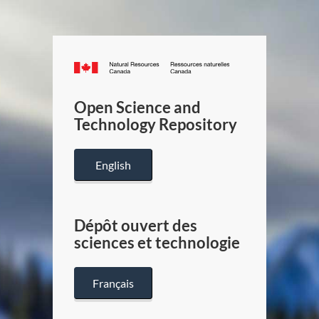
Canada.ca
/
Gouverneme
Open Science and
du
Technology Repository
Canada
English
Dépôt ouvert des
sciences et technologie
Français