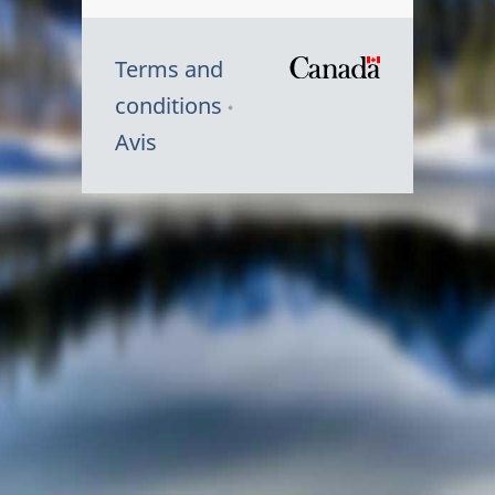
Terms and
/
conditions
Symbole
Avis
du
gouvernem
du
Canada