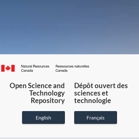
Canada.ca
/
Gouvernement
Open Science and
Dépôt ouvert des
du
Technology
sciences et
Canada
Repository
technologie
English
Français