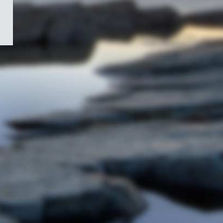
/
Symbole
du
gouvernement
du
Canada