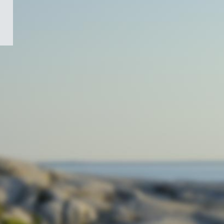
/
Symbole
du
gouvernement
du
Canada