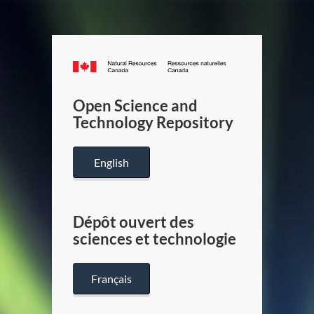
Canada.ca
/
Gouverneme
Open Science and
du
Technology Repository
Canada
English
Dépôt ouvert des
sciences et technologie
Français