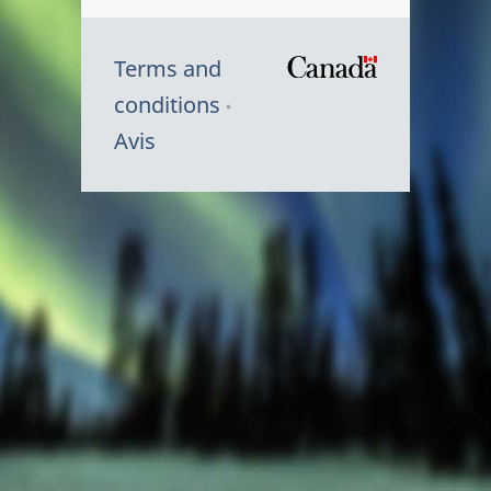
Terms and
/
conditions
Symbole
Avis
du
gouvernem
du
Canada