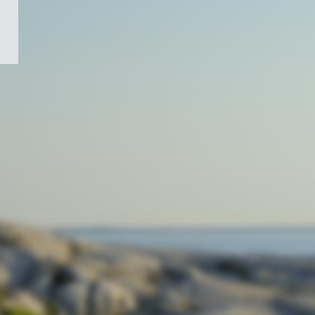
/
Symbole
du
gouvernement
du
Canada