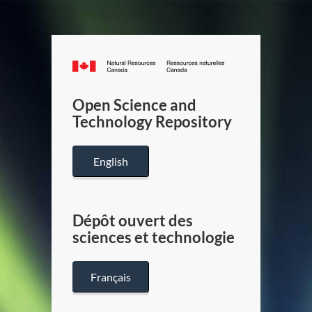
Canada.ca
/
Gouverneme
Open Science and
du
Technology Repository
Canada
English
Dépôt ouvert des
sciences et technologie
Français