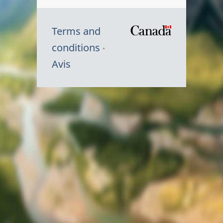
Terms and
/
conditions
Symbole
Avis
du
gouvernem
du
Canada