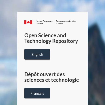
Canada.ca
/
Gouverneme
Open Science and
du
Technology Repository
Canada
English
Dépôt ouvert des
sciences et technologie
Français