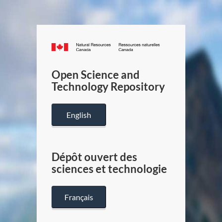
Canada.ca
/
Gouverneme
Open Science and
du
Technology Repository
Canada
English
Dépôt ouvert des
sciences et technologie
Français