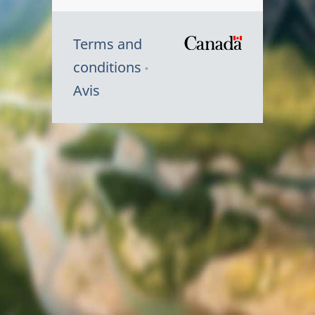
Terms and
/
conditions
Symbole
Avis
du
gouvernem
du
Canada