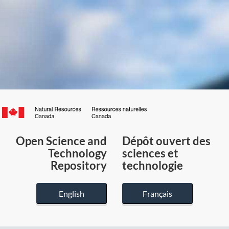
Canada.ca
/
Gouvernement
Open Science and
Dépôt ouvert des
du
Technology
sciences et
Canada
Repository
technologie
English
Français