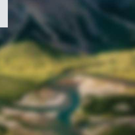
/
Symbole
du
gouvernement
du
Canada