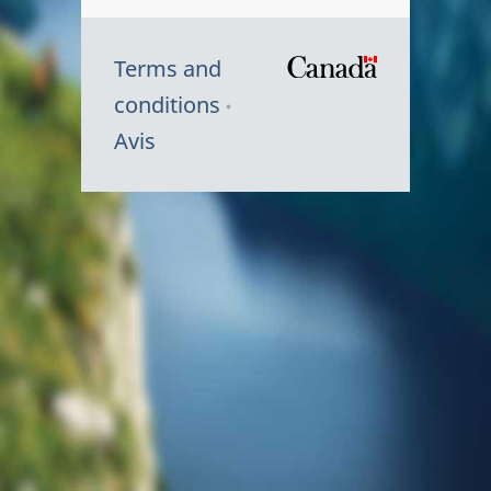
Terms and
/
conditions
Symbole
Avis
du
gouvernem
du
Canada