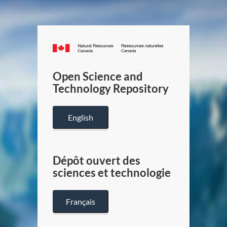
Canada.ca
/
Gouverneme
Open Science and
du
Technology Repository
Canada
English
Dépôt ouvert des
sciences et technologie
Français