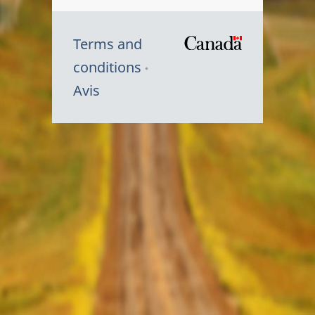
Terms and
/
conditions
Symbole
Avis
du
gouvernem
du
Canada