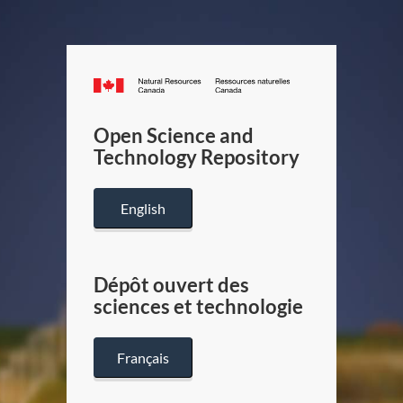
Canada.ca
/
Gouverneme
Open Science and
du
Technology Repository
Canada
English
Dépôt ouvert des
sciences et technologie
Français