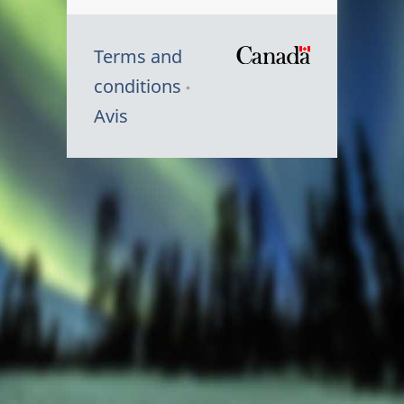
Terms and
/
conditions
Symbole
Avis
du
gouvernem
du
Canada