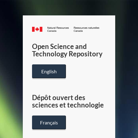
Canada.ca
/
Gouverneme
Open Science and
du
Technology Repository
Canada
English
Dépôt ouvert des
sciences et technologie
Français