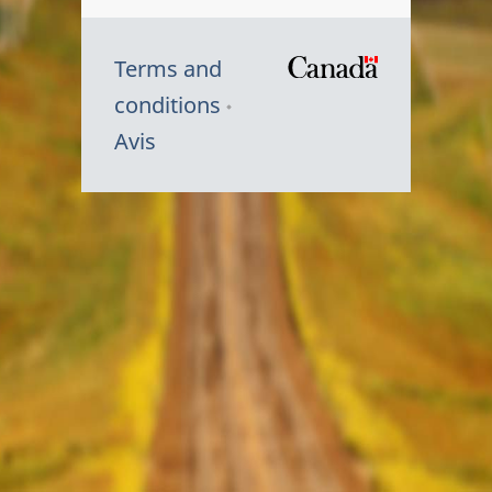
Terms and
/
conditions
Symbole
Avis
du
gouvernem
du
Canada