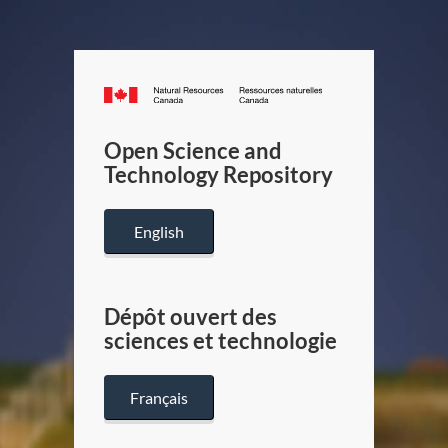
Canada.ca
/
Gouverneme
Open Science and
du
Technology Repository
Canada
English
Dépôt ouvert des
sciences et technologie
Français