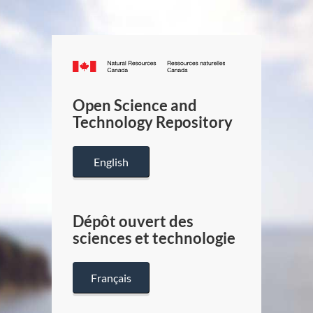
Canada.ca
/
Gouverneme
Open Science and
du
Technology Repository
Canada
English
Dépôt ouvert des
sciences et technologie
Français