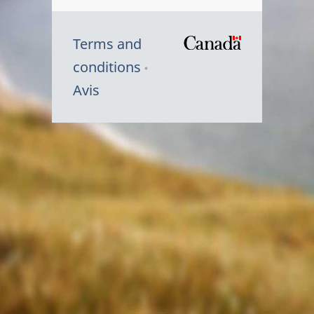
Terms and
/
conditions
Symbole
Avis
du
gouvernem
du
Canada